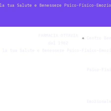
la tua Salute e Benessere Psico-Fisico-Emozi
Autoanali
FARMACIA OTTAVIA
Centro Be
dal 1962
 la tua Salute e Benessere Psico-Fisico-Emoz
Psico-Fis
Emozional