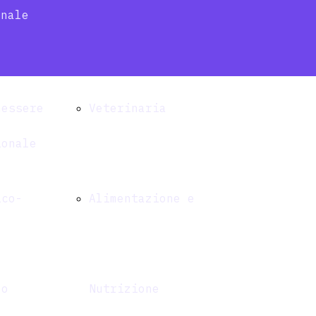
onale
si
LABORATORIO
nessere
Veterinaria
ionale
ico-
Alimentazione e
eo
Nutrizione