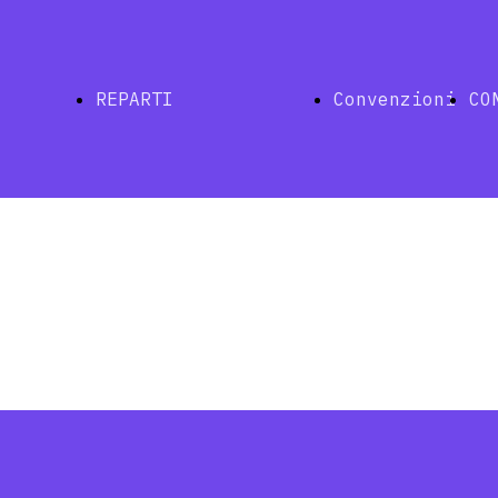
REPARTI
Convenzioni
CO
Indice
ina
Naturale