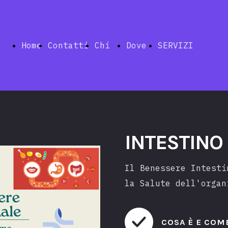
Home
Contatti
Chi
Dove
SERVIZI
siamo
siamo
Index
INTESTINO
Il Benessere Intesti
Telemedic
la Salute dell'organ
COSA È E COM