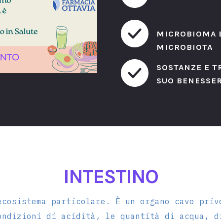
Autoanali
MICROBIOMA 
MICROBIOTA
SOSTANZE E TR
Centro Be
SUO BENESSE
Psico-Fis
INTESTINO
ecosistema particolare. È un organo cavo priv
Emozional
ondizioni di acidità, le quantità di acqua, d