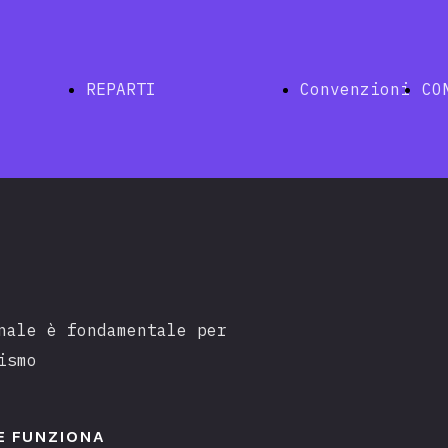
REPARTI
Convenzioni
CO
Indice
nale è fondamentale per
ina
Naturale
ismo
E FUNZIONA