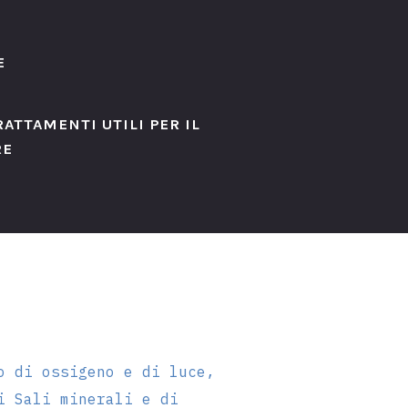
si
LABORATORIO
E
ATTAMENTI UTILI PER IL
nessere
Veterinaria
RE
ico-
Alimentazione e
o di ossigeno e di luce,
eo
Nutrizione
i Sali minerali e di