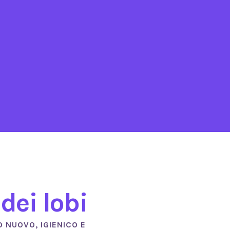
si
LABORATORIO
nessere
Veterinaria
ico-
Alimentazione e
dei lobi
eo
Nutrizione
 NUOVO, IGIENICO E