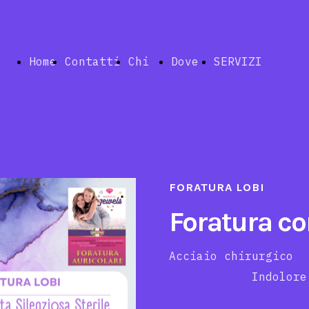
Home
Contatti
Chi
Dove
SERVIZI
siamo
siamo
Index
FORATURA LOBI
Foratura co
Telemedic
Acciaio 
Indolore Si