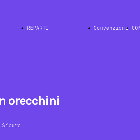
REPARTI
Convenzioni
CO
Indice
n orecchini
ina
Naturale
chirurgico
curo