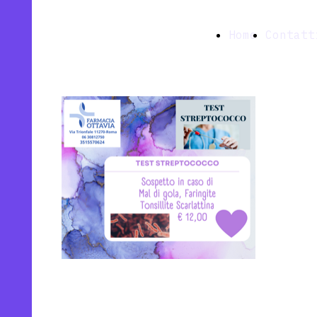
Farmacia
Home
Contatt
Ottavia snc
TEST RAPIDO
Test