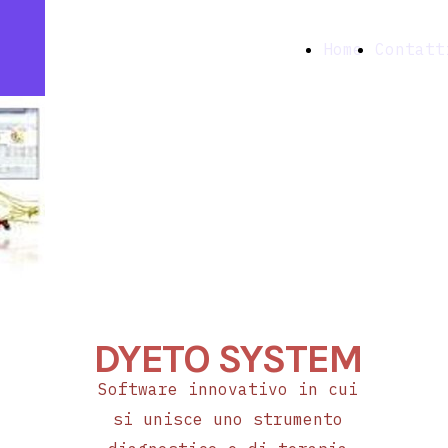
Farmacia
Home
Contatt
Ottavia snc
Nutrizione e
Non calorie ma Molecole ed
Benessere
attenzione all'attività e
termogenesi
DYETO SYSTEM
Software innovativo in cui
si unisce uno strumento