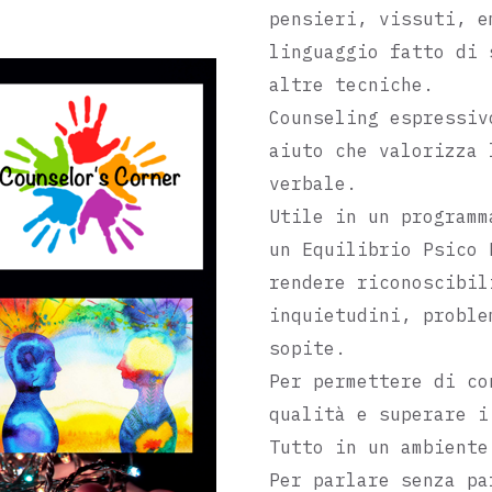
pensieri, vissuti, e
Autoanali
linguaggio fatto di 
altre tecniche.
Counseling espressiv
aiuto che valorizza 
Centro Be
verbale.
Utile in un programm
un Equilibrio Psico 
rendere riconoscibil
Psico-Fis
inquietudini, proble
sopite.
Per permettere di co
qualità e superare i
Tutto in un ambiente
Emozional
Per parlare senza pa