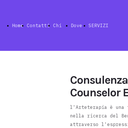
Home
Contatti
Chi
Dove
SERVIZI
siamo
siamo
Index
Consulenza 
Counselor 
Telemedic
l'Arteterapia è una 
nella ricerca del Be
attraverso l'espress