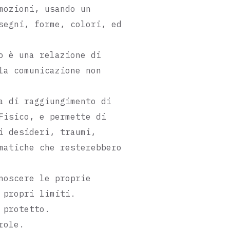
mozioni, usando un
si
LABORATORIO
segni, forme, colori, ed
o è una relazione di
la comunicazione non
nessere
Veterinaria
a di raggiungimento di
Fisico, e permette di
i desideri, traumi,
ico-
Alimentazione e
matiche che resterebbero
noscere le proprie
 propri limiti.
 protetto.
eo
Nutrizione
role.