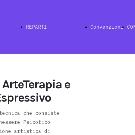
REPARTI
Convenzioni
CO
Indice
ArteTerapia e
Espressivo
ina
Naturale
tecnica che consiste
nessere Psicofico
ione artistica di