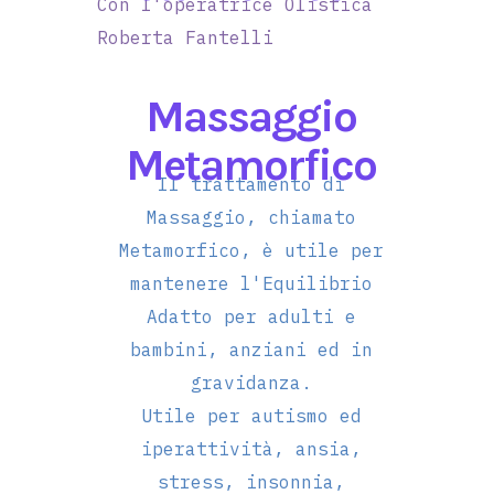
Con l'operatrice Olistica
Roberta Fantelli
Massaggio
Metamorfico
Il trattamento di
Massaggio, chiamato
Metamorfico, è utile per
mantenere l'Equilibrio
Adatto per adulti e
bambini, anziani ed in
gravidanza.
Utile per autismo ed
iperattività, ansia,
stress, insonnia,