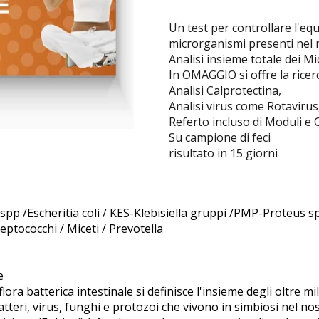
Autoanali
Un test per controllare l'equi
microrganismi presenti nel 
Analisi insieme totale dei 
In OMAGGIO si offre la rice
Analisi Calprotectina,
Analisi virus come Rotavirus
Centro Be
Referto incluso di Moduli e C
Su campione di feci
risultato in 15 giorni
Psico-Fis
ri spp /Escheritia coli / KES-Klebisiella gruppi /PMP-Proteus
eptococchi / Miceti / Prevotella
e
lora batterica intestinale si definisce l'insieme degli oltre mi
Emozional
atteri, virus, funghi e protozoi che vivono in simbiosi nel n