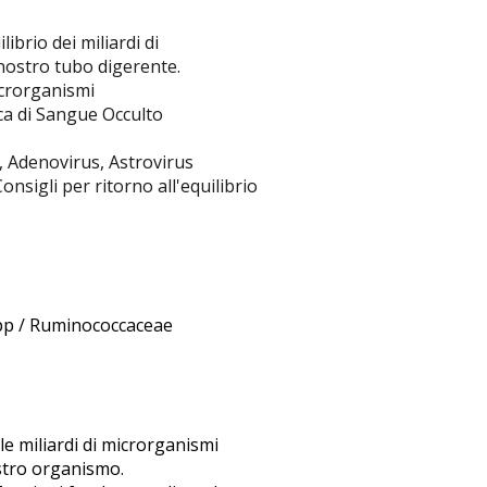
si
LABORATORIO
librio dei miliardi di
nostro tubo digerente.
Microrganismi
rca di Sangue Occulto
, Adenovirus, Astrovirus
nessere
Veterinaria
onsigli per ritorno all'equilibrio
ico-
Alimentazione e
 spp / Ruminococcaceae
lle miliardi di microrganismi
eo
Nutrizione
ostro organismo.