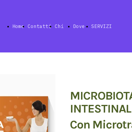
Home
Contatti
Chi
Dove
SERVIZI
siamo
siamo
Index
MICROBIOT
Telemedic
INTESTINA
Con Microtr